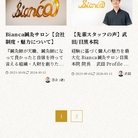
Bianca鍼灸サロン【会社
【先輩スタッフの声】武
制度・魅力について】
田/目黒本院
『鍼灸師が天職、鍼灸師にな
経験に基づく個人の魅力を最
って良かったと自信を持って
大化 Bianca鍼灸サロン目黒
言える組織・人財を創りた...
本院 院長 武田 Profile ...
2023-10-01
2024-10-12
2023-09-01
2026-03-11
武田
落合 (龍)
1
2