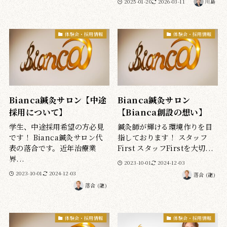
2025-01-20
2026-03-11
川島
体験会・採用情報
体験会・採用情報
Bianca鍼灸サロン【中途
Bianca鍼灸サロン
採用について】
【Bianca創設の想い】
学生、中途採用希望の方必見
鍼灸師が輝ける環境作りを目
です！ Bianca鍼灸サロン代
指しております！ スタッフ
表の落合です。近年治療業
First スタッフFirstを大切...
界...
2023-10-01
2024-12-03
2023-10-01
2024-12-03
落合 (龍)
落合 (龍)
体験会・採用情報
体験会・採用情報