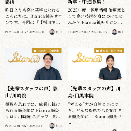
影山
新卒・中途募集！
昨日よりも高い基準になれる
2025年度 採用情報 治療家と
こんにちは。Bianca鍼灸サロ
して高い技術を身につけませ
ンです。今回は『【採用情...
んか？ Bianca鍼灸サロン...
2025-03-11
2026-04-30
影山
2025-02-07
2025-07-29
影山
体験会・採用情報
体験会・採用情報
【先輩スタッフの声】影
【先輩スタッフの声】川
山/川崎院
島/目黒本院
挑戦を恐れずに、成長し続け
“考える”力が自然と身につ
られる鍼灸師に Bianca鍼灸
き、どんな疾患でも対応でき
サロン川崎院 スタッフ 影...
る鍼灸師に！ Bianca鍼灸サ
ロ...
2025-01-20
2026-03-11
影山