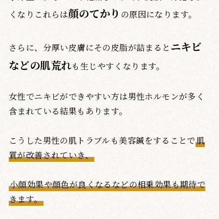
顔のてかり
くなりこれらは
の原因になります。
ニキビ
さらに、分厚い皮膚にその皮脂が詰まると
などの肌荒れ
も生じやすくなります。
女性でニキビができやすい方は男性ホルモンが多く
含まれている結果もあります。
こうした男性の肌トラブルも美容鍼をすることで
肌
質が改善されていき、
小顔効果や顔色が良くなるなどの相乗効果も期待で
きます。