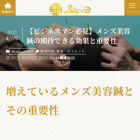
店舗案内
メニュー
【ビジネスマン必見】メンズ美容
2023
4/09
鍼の期待できる効果と重要性
施術内容
美容・ダイエット
Biancaブログ
2023-04-09
2025-01-14
武田
増えているメンズ美容鍼と
その重要性