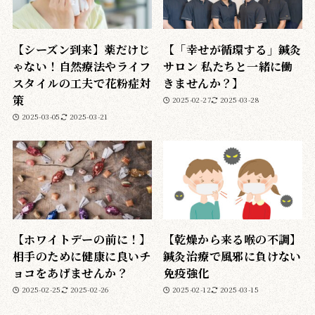
【シーズン到来】薬だけじ
【「幸せが循環する」鍼灸
ゃない！自然療法やライフ
サロン 私たちと一緒に働
スタイルの工夫で花粉症対
きませんか？】
策
2025-02-27
2025-03-28
2025-03-05
2025-03-21
【ホワイトデーの前に！】
【乾燥から来る喉の不調】
相手のために健康に良いチ
鍼灸治療で風邪に負けない
ョコをあげませんか？
免疫強化
2025-02-25
2025-02-26
2025-02-12
2025-03-15