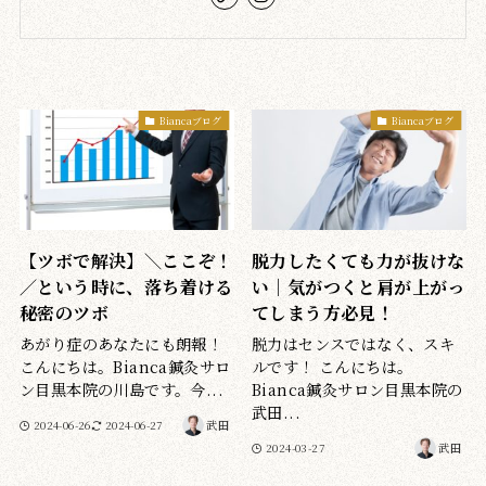
Biancaブログ
Biancaブログ
【ツボで解決】＼ここぞ！
脱力したくても力が抜けな
／という時に、落ち着ける
い｜気がつくと肩が上がっ
秘密のツボ
てしまう方必見！
あがり症のあなたにも朗報！
脱力はセンスではなく、スキ
こんにちは。Bianca鍼灸サロ
ルです！ こんにちは。
ン目黒本院の川島です。今...
Bianca鍼灸サロン目黒本院の
武田...
2024-06-26
2024-06-27
武田
2024-03-27
武田