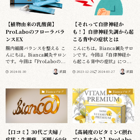
【植物由来の乳酸菌】
【それって自律神経か
ProLaboのフローラバラ
も！】自律神経失調から起
ンスEX
こる背中の症状とは
腸内細菌バランスを整える こ
こんにちは。Bianca鍼灸サロ
んにちは。Bianca鍼灸サロン
ンです。今回は『自律神経か
です。今回は『ProLaboの...
ら起こる背中の症状』につ...
2024-01-30
武田
2023-12-20
2024-03-27
武田
Biancaブログ
Biancaブログ
【口コミ】30代ご夫婦 /
【高純度のビタミンC摂れ
症状：生理痛、不順/ 60分
ていますか？】ProLabo