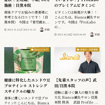
施術｜目黒本院
のプレミアムビタミンC
産後ケアでお悩みの患者様に
ビタミンCは純度が大事！！
参考となる口コミです！（目
こんにちは。Bianca鍼灸サロ
黒本院） 今回は『育児疲れ...
ンです。今回は『ProLabo
の...
2023-11-22
2023-12-22
武田
2023-10-28
2025-01-09
武田
Biancaブログ
体験会・採用情報
健康に特化したエンドウ豆
【先輩スタッフの声】武
プロテイン＊ ストレング
田/目黒本院
スサイクルの魅力
経験に基づく個人の魅力を最
大化 Bianca鍼灸サロン目黒
身体に優しいエンドウ豆プロ
本院 院長 武田 Profile ...
テイン!! こんにちは。Bianca