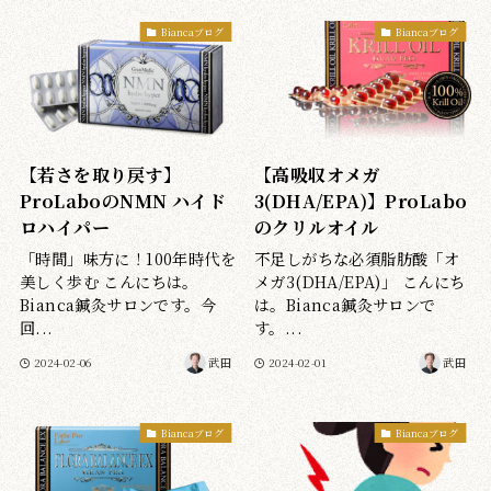
Biancaブログ
Biancaブログ
【若さを取り戻す】
【高吸収オメガ
ProLaboのNMN ハイド
3(DHA/EPA)】ProLabo
ロハイパー
のクリルオイル
「時間」味方に！100年時代を
不足しがちな必須脂肪酸「オ
美しく歩む こんにちは。
メガ3(DHA/EPA)」 こんにち
Bianca鍼灸サロンです。今
は。Bianca鍼灸サロンで
回...
す。...
2024-02-06
武田
2024-02-01
武田
Biancaブログ
Biancaブログ