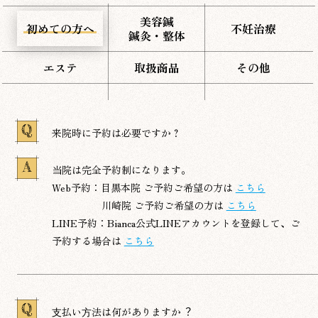
美容鍼
初めての方へ
不妊治療
鍼灸・整体
エステ
取扱商品
その他
Q
来院時に予約は必要ですか？
A
当院は完全予約制になります。
Web予約：目黒本院 ご予約ご希望の方は
こちら
川崎院 ご予約ご希望の方は
こちら
LINE予約：Bianca公式LINEアカウントを登録して、ご
予約する場合は
こちら
Q
⽀払い⽅法は何がありますか︖