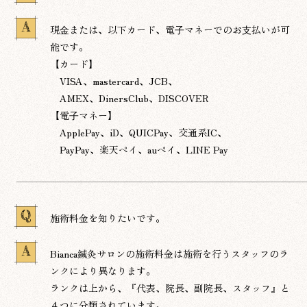
A
現⾦または、以下カード、電⼦マネーでのお⽀払いが可
能です。
【カード】
VISA、mastercard、JCB、
AMEX、DinersClub、DISCOVER
【電⼦マネー】
ApplePay、iD、QUICPay、交通系IC、
PayPay、楽天ペイ、auペイ、LINE Pay
Q
施術料金を知りたいです。
A
Bianca鍼灸サロンの施術料金は施術を行うスタッフのラ
ンクにより異なります。
ランクは上から、『代表、院長、副院長、スタッフ』と
４つに分類されています。